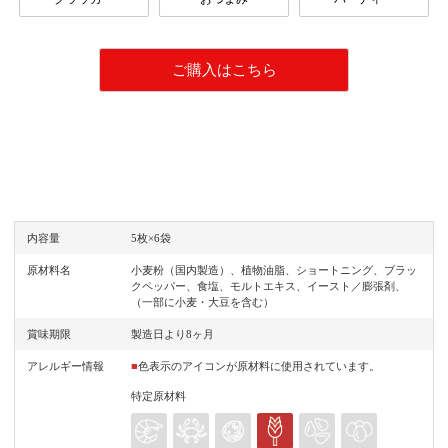
ご購入はこちら
内容量
5枚×6袋
原材料名
小麦粉（国内製造）、植物油脂、ショートニング、ブラッ
クペッパー、食塩、モルトエキス、イースト／膨張剤、
（一部に小麦・大豆を含む）
賞味期限
製造日より8ヶ月
アレルギー情報
■
色表示のアイコンが原材料に使用されています。
特定原材料