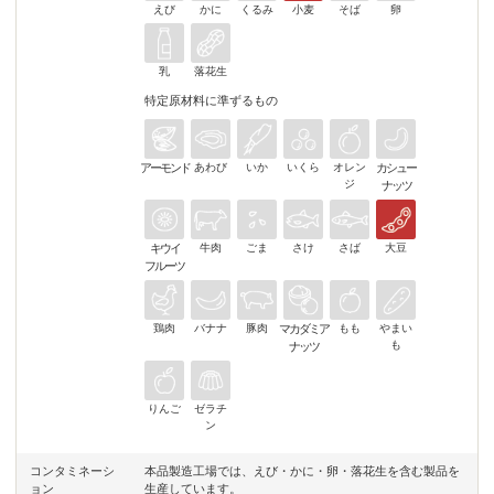
えび
かに
くるみ
小麦
そば
卵
乳
落花生
特定原材料に準ずるもの
アーモンド
あわび
いか
いくら
オレン
カシュー
ジ
ナッツ
キウイ
牛肉
ごま
さけ
さば
大豆
フルーツ
鶏肉
バナナ
豚肉
マカダミア
もも
やまい
も
ナッツ
りんご
ゼラチ
ン
コンタミネーシ
本品製造工場では、えび・かに・卵・落花生を含む製品を
ョン
生産しています。