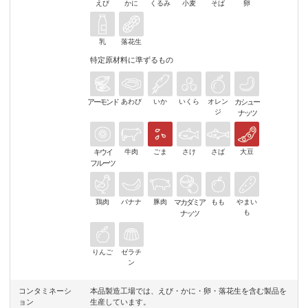
えび
かに
くるみ
小麦
そば
卵
乳
落花生
特定原材料に準ずるもの
アーモンド
あわび
いか
いくら
オレン
カシュー
ジ
ナッツ
キウイ
牛肉
ごま
さけ
さば
大豆
フルーツ
鶏肉
バナナ
豚肉
マカダミア
もも
やまい
も
ナッツ
りんご
ゼラチ
ン
コンタミネーシ
本品製造工場では、えび・かに・卵・落花生を含む製品を
ョン
生産しています。